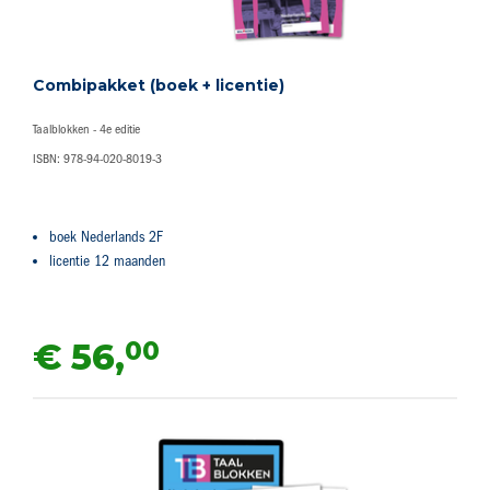
Combipakket (boek + licentie)
Taalblokken - 4e editie
ISBN: 978-94-020-8019-3
boek Nederlands 2F
licentie 12 maanden
00
€ 56,