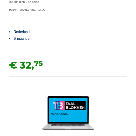
Taalblokken - 4e editie
ISBN: 978-94-020-7520-5
Nederlands
6 maanden
75
€ 32,