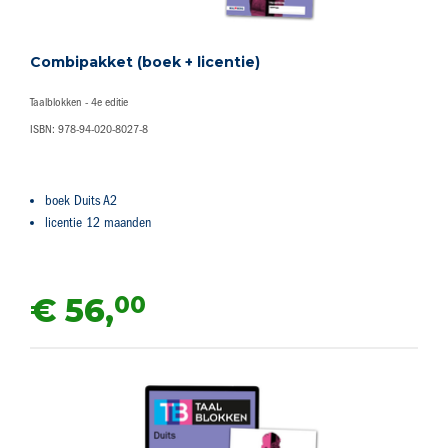
Combipakket (boek + licentie)
Taalblokken - 4e editie
ISBN: 978-94-020-8027-8
boek Duits A2
licentie 12 maanden
00
€ 56,