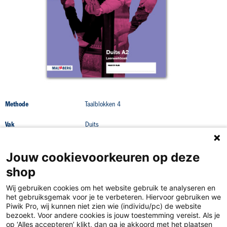
gallerij
Productdetails
Dit artikel is onderdeel van combipakketten: 978-94-020-8027-8
(9789402080278), 978-94-020-8028-5 (9789402080285).
Productdetails
Methode
Taalblokken 4
Vak
Duits
Jouw cookievoorkeuren op deze
shop
Wij gebruiken cookies om het website gebruik te analyseren en
het gebruiksgemak voor je te verbeteren. Hiervoor gebruiken we
Piwik Pro, wij kunnen niet zien wie (individu/pc) de website
bezoekt. Voor andere cookies is jouw toestemming vereist. Als je
op ‘Alles accepteren’ klikt, dan ga je akkoord met het plaatsen