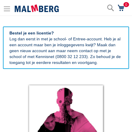
0
Zoek
Wi
Bestel je een licentie?
Log dan eerst in met je school- of Entree-account. Heb je al
een account maar ben je inloggegevens kwijt? Maak dan
geen nieuw account aan maar neem contact op met je
school of met Kennisnet (0800 32 12 233). Zo behoud je de
toegang tot je eerdere resultaten en voortgang.
Ga
naar
het
einde
van
de
afbeeldingen-
gallerij