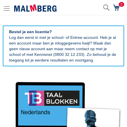
0
Zoek
Wi
Bestel je een licentie?
Log dan eerst in met je school- of Entree-account. Heb je al
een account maar ben je inloggegevens kwijt? Maak dan
geen nieuw account aan maar neem contact op met je
school of met Kennisnet (0800 32 12 233). Zo behoud je de
toegang tot je eerdere resultaten en voortgang.
Ga
naar
het
einde
van
de
afbeeldingen-
gallerij