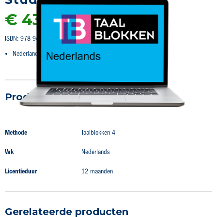
naar
€ 43,25
het
begin
van
ISBN: 978-94-020-7521-2
de
afbeeldingen-
Nederlands
gallerij
Productdetails
Productdetails
Methode
Taalblokken 4
Vak
Nederlands
Licentieduur
12 maanden
Gerelateerde producten