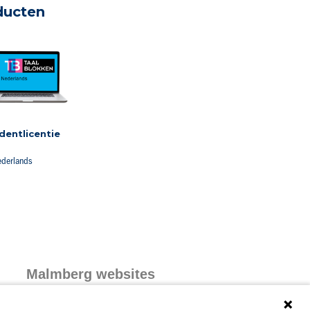
ducten
dentlicentie
derlands
Malmberg websites
Malmberg.nl