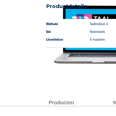
naar
Productdetails
het
begin
van
Productdetails
de
Methode
Taalblokken 4
afbeeldingen-
Vak
Nederlands
gallerij
Licentieduur
6 maanden
Producten
K
Taalblokken
I