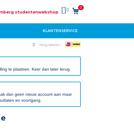
0
Winkelwagen
mberg studentenwebshop
KLANTENSERVICE
Veilig betalen
ng te plaatsen. Keer dan later terug.
 Maak dan geen nieuw account aan maar
sultaten en voortgang.
ie