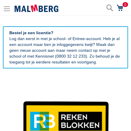
0
Zoek
Wi
Bestel je een licentie?
Log dan eerst in met je school- of Entree-account. Heb je al
een account maar ben je inloggegevens kwijt? Maak dan
geen nieuw account aan maar neem contact op met je
school of met Kennisnet (0800 32 12 233). Zo behoud je de
toegang tot je eerdere resultaten en voortgang.
Ga
naar
het
einde
van
de
afbeeldingen-
gallerij