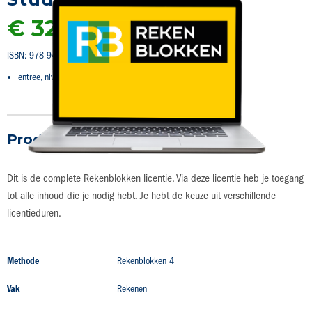
naar
€ 32,75
het
begin
van
ISBN: 978-94-020-7155-9
de
afbeeldingen-
entree, niveau 2, niveau 3, niveau 4
gallerij
Productdetails
Dit is de complete Rekenblokken licentie. Via deze licentie heb je toegang
tot alle inhoud die je nodig hebt. Je hebt de keuze uit verschillende
licentieduren.
Productdetails
Methode
Rekenblokken 4
Vak
Rekenen