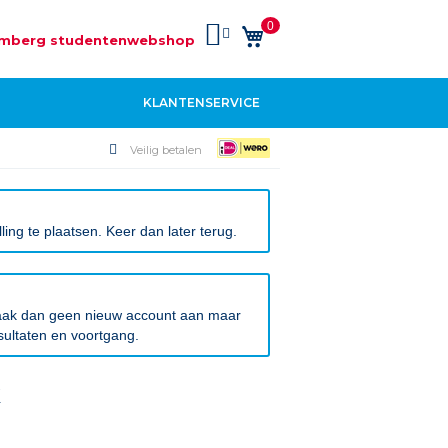
0
Winkelwagen
mberg studentenwebshop
KLANTENSERVICE
Veilig betalen
ng te plaatsen. Keer dan later terug.
 Maak dan geen nieuw account aan maar
sultaten en voortgang.
k