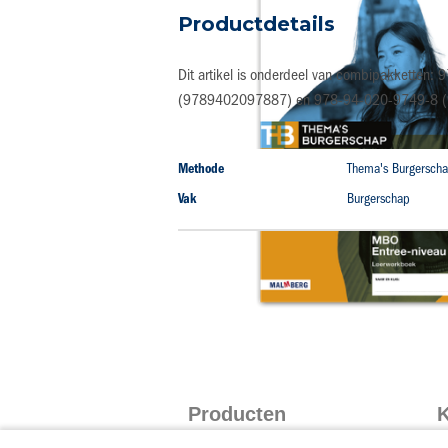
naar
Productdetails
het
begin
van
Dit artikel is onderdeel van combipakketten
de
(9789402097887) en 978-94-020-9749-8 
afbeeldingen-
gallerij
Productdetails
Methode
Thema's Burgerscha
Vak
Burgerschap
Producten
K
Taalblokken
I