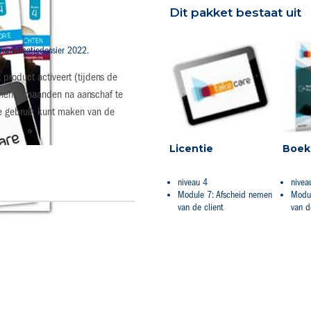
Dit pakket bestaat uit
Kwalificatiedossier 2022.
 product activeert (tijdens de
binnen 6 maanden na aanschaf te
je gebruik kunt maken van de
Licentie
Boek
niveau 4
nivea
Module 7: Afscheid nemen
Modul
van de client
van d