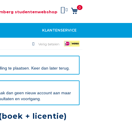
0
Winkelwagen
mberg studentenwebshop
KLANTENSERVICE
Veilig betalen
ng te plaatsen. Keer dan later terug.
 Maak dan geen nieuw account aan maar
sultaten en voortgang.
boek + licentie)