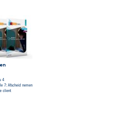
en
u 4
e 7: Afscheid nemen
e client