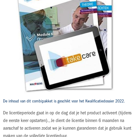
naar
licentie)
het
begin
€ 37,25
van
de
afbeeldingen-
ISBN: 978-94-020-8247-0
gallerij
niveau 4
Module 6: Organisatie en kwaliteit
licentie 60 maanden
Productdetails
De inhoud van dit combipakket is geschikt voor het Kwalificatiedossier 2022.
De licentieperiode gaat in op de dag dat je het product activeert (tijdens
de eerste keer opstarten)., Je dient de licentie binnen 6 maanden na
aanschaf te activeren zodat we je kunnen garanderen dat je gebruik kunt
maken van de volledige licentieduur.