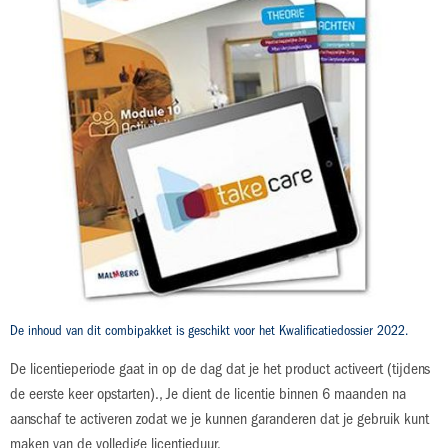
naar
licentie)
het
begin
€ 59,50
van
de
afbeeldingen-
ISBN: 978-94-020-8262-3
gallerij
niveau 3, niveau 4
Module 10: Activiteiten met de client
licentie 60 maanden
Productdetails
De inhoud van dit combipakket is geschikt voor het Kwalificatiedossier 2022.
De licentieperiode gaat in op de dag dat je het product activeert (tijdens
de eerste keer opstarten)., Je dient de licentie binnen 6 maanden na
aanschaf te activeren zodat we je kunnen garanderen dat je gebruik kunt
maken van de volledige licentieduur.