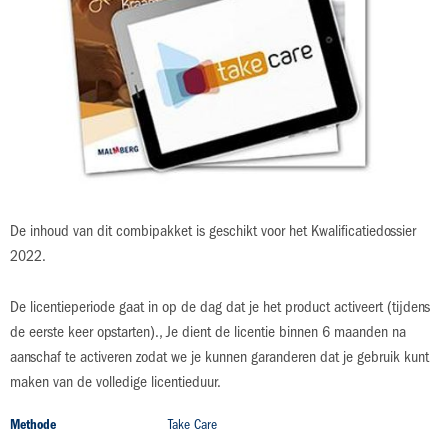
gallerij
niveau 3
Module 8: Kraamzorg
2019
licentie 48 maanden
Productdetails
De inhoud van dit combipakket is geschikt voor het Kwalificatiedossier
2022.
De licentieperiode gaat in op de dag dat je het product activeert (tijdens
de eerste keer opstarten)., Je dient de licentie binnen 6 maanden na
aanschaf te activeren zodat we je kunnen garanderen dat je gebruik kunt
maken van de volledige licentieduur.
Productdetails
Methode
Take Care