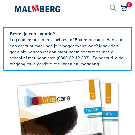
0
Zoek
Wi
Bestel je een licentie?
Log dan eerst in met je school- of Entree-account. Heb je al
een account maar ben je inloggegevens kwijt? Maak dan
geen nieuw account aan maar neem contact op met je
school of met Kennisnet (0800 32 12 233). Zo behoud je de
toegang tot je eerdere resultaten en voortgang.
Ga
naar
het
einde
van
de
afbeeldingen-
gallerij