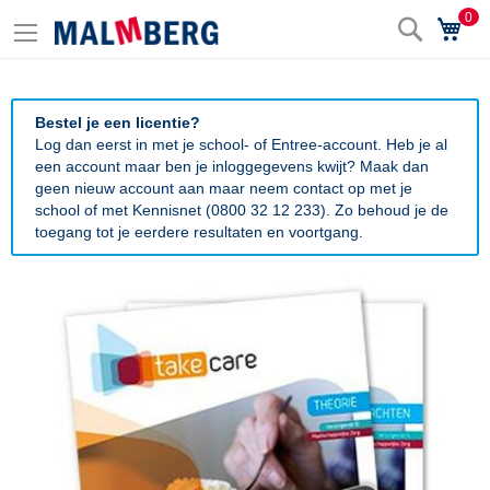
0
Zoek
Wi
Bestel je een licentie?
Log dan eerst in met je school- of Entree-account. Heb je al
een account maar ben je inloggegevens kwijt? Maak dan
geen nieuw account aan maar neem contact op met je
school of met Kennisnet (0800 32 12 233). Zo behoud je de
toegang tot je eerdere resultaten en voortgang.
Ga
naar
het
einde
van
de
afbeeldingen-
gallerij