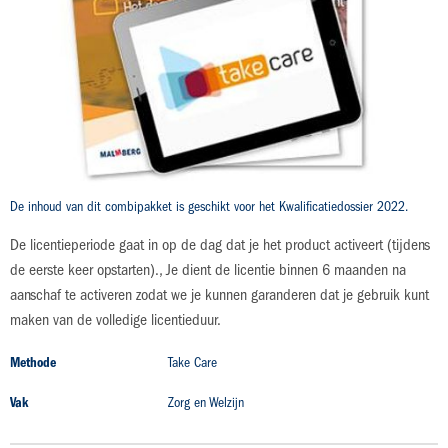
gallerij
niveau 3
Module 2: Het dagelijkse leven van de client
licentie 48 maanden
Productdetails
De inhoud van dit combipakket is geschikt voor het Kwalificatiedossier 2022.
De licentieperiode gaat in op de dag dat je het product activeert (tijdens
de eerste keer opstarten)., Je dient de licentie binnen 6 maanden na
aanschaf te activeren zodat we je kunnen garanderen dat je gebruik kunt
maken van de volledige licentieduur.
Productdetails
Methode
Take Care
Vak
Zorg en Welzijn