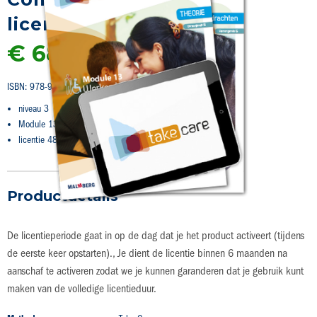
naar
licentie)
het
begin
€ 68,75
van
de
afbeeldingen-
ISBN: 978-94-020-8064-3
gallerij
niveau 3
Module 13: Werken in de GHZ
licentie 48 maanden
Productdetails
De licentieperiode gaat in op de dag dat je het product activeert (tijdens
de eerste keer opstarten)., Je dient de licentie binnen 6 maanden na
aanschaf te activeren zodat we je kunnen garanderen dat je gebruik kunt
maken van de volledige licentieduur.
Productdetails