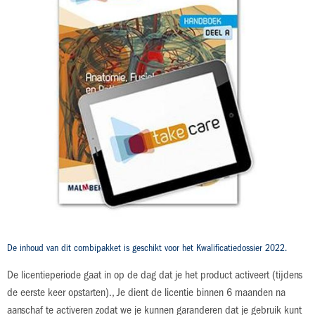
naar
licentie)
het
begin
€ 50,00
van
de
afbeeldingen-
ISBN: 978-94-020-3910-8
gallerij
niveau 3
Anatomie, Fysiologie en Pathologie
Deel A 2019
licentie 48 maanden
Productdetails
De inhoud van dit combipakket is geschikt voor het Kwalificatiedossier 2022.
De licentieperiode gaat in op de dag dat je het product activeert (tijdens
de eerste keer opstarten)., Je dient de licentie binnen 6 maanden na
aanschaf te activeren zodat we je kunnen garanderen dat je gebruik kunt