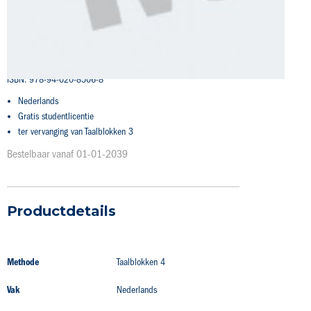
naar
studentlicentie
het
begin
€ 0,00
van
de
afbeeldingen-
ISBN: 978-94-020-8506-8
gallerij
Nederlands
Gratis studentlicentie
ter vervanging van Taalblokken 3
Bestelbaar vanaf 01-01-2039
Productdetails
Productdetails
Methode
Taalblokken 4
Vak
Nederlands