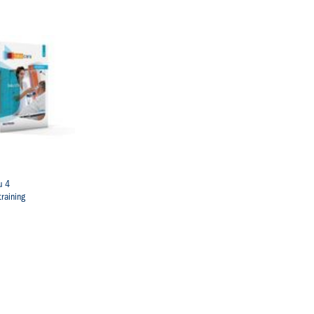
u 4
training