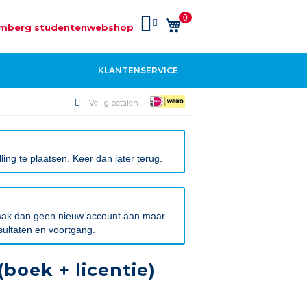
0
Winkelwagen
mberg studentenwebshop
KLANTENSERVICE
Veilig betalen
ng te plaatsen. Keer dan later terug.
 Maak dan geen nieuw account aan maar
sultaten en voortgang.
boek + licentie)