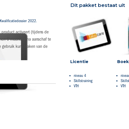
Dit pakket bestaat uit
Kwalificatiedossier 2022.
 product activeert (tijdens de
binnen 6 maanden na aanschaf te
je gebruik kunt maken van de
Licentie
Boek
niveau 4
nivea
Skillstraining
Skills
VTH
VTH