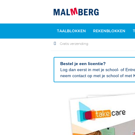
TAALBLOKKEN
REKENBLOKKEN
Gratis verzending
Bestel je een licentie?
Log dan eerst in met je school- of En
neem contact op met je school of met K
Ga
naar
het
einde
van
de
afbeeldingen-
gallerij