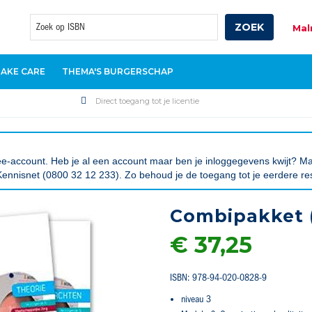
ZOEK
Mal
Zoek
TAKE CARE
THEMA'S BURGERSCHAP
Direct toegang tot je licentie
tree-account. Heb je al een account maar ben je inloggegevens kwijt?
ennisnet (0800 32 12 233). Zo behoud je de toegang tot je eerdere re
Combipakket (
€ 37,25
ISBN: 978-94-020-0828-9
niveau 3