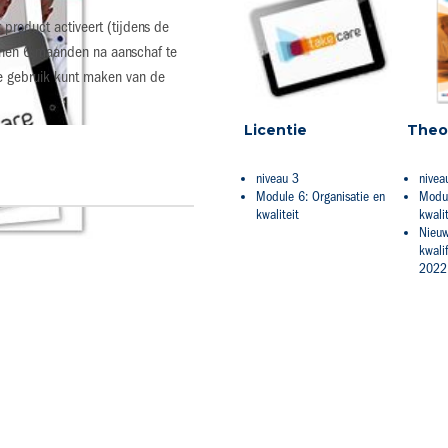
 product activeert (tijdens de
binnen 6 maanden na aanschaf te
je gebruik kunt maken van de
Licentie
Theo
niveau 3
nivea
Module 6: Organisatie en
Modul
kwaliteit
kwalit
Nieuw
kwali
2022