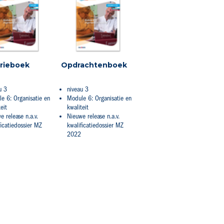
rieboek
Opdrachtenboek
u 3
niveau 3
e 6: Organisatie en
Module 6: Organisatie en
eit
kwaliteit
e release n.a.v.
Nieuwe release n.a.v.
ficatiedossier MZ
kwalificatiedossier MZ
2022