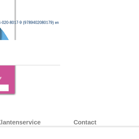
8-94-020-8017-9 (9789402080179) en
lantenservice
Contact
nformatie over inloggen
Contact