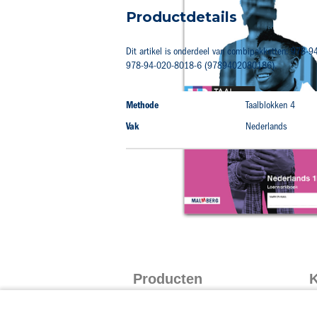
naar
Productdetails
het
begin
van
Dit artikel is onderdeel van combipakketten: 97
de
978-94-020-8018-6 (9789402080186).
afbeeldingen-
gallerij
Productdetails
Methode
Taalblokken 4
Vak
Nederlands
Producten
K
Taalblokken
I