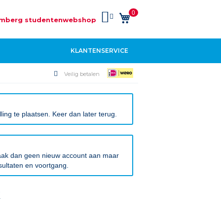
0
Winkelwagen
mberg studentenwebshop
KLANTENSERVICE
Veilig betalen
ng te plaatsen. Keer dan later terug.
 Maak dan geen nieuw account aan maar
sultaten en voortgang.
k