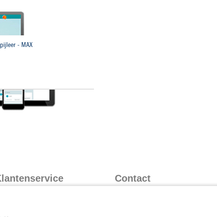
ijleer - MAX
lantenservice
Contact
nformatie over inloggen
Contact
nformatie over leveren
073 628 8788
(bereikbaar op werkdagen