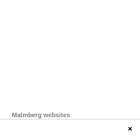
Malmberg websites
Malmberg.nl
Inloggen via Malmberg Startpagina