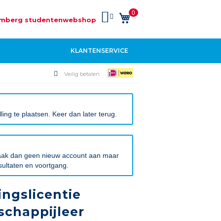
0
Winkelwagen
mberg studentenwebshop
KLANTENSERVICE
Veilig betalen
ng te plaatsen. Keer dan later terug.
 Maak dan geen nieuw account aan maar
sultaten en voortgang.
ingslicentie
chappijleer