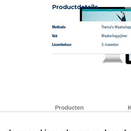
naar
Productdetails
het
begin
van
Productdetails
de
Methode
Thema's Maatschapp
afbeeldingen-
Vak
Maatschappijleer
gallerij
Licentieduur
3 maanden
Producten
K
Taalblokken
I
Rekenblokken
I