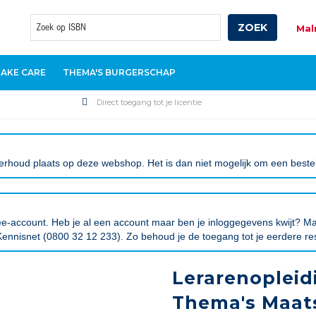
ZOEK
Mal
Zoek
TAKE CARE
THEMA'S BURGERSCHAP
Direct toegang tot je licentie
rhoud plaats op deze webshop. Het is dan niet mogelijk om een bestelli
tree-account. Heb je al een account maar ben je inloggegevens kwijt?
ennisnet (0800 32 12 233). Zo behoud je de toegang tot je eerdere re
Lerarenopleid
Thema's Maats