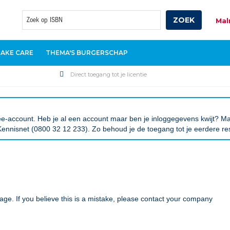
ZOEK
Mal
Zoek
TAKE CARE
THEMA'S BURGERSCHAP
Direct toegang tot je licentie
tree-account. Heb je al een account maar ben je inloggegevens kwijt?
ennisnet (0800 32 12 233). Zo behoud je de toegang tot je eerdere re
age. If you believe this is a mistake, please contact your company