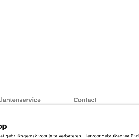
lantenservice
Contact
nformatie over inloggen
Contact
nformatie over leveren
073 628 8788
(bereikbaar op werkdagen
op
nformatie over retourneren
van 8.30 uur tot 17.00 uur)
eelgestelde vragen
et gebruiksgemak voor je te verbeteren. Hiervoor gebruiken we Piwik