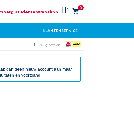
0
Winkelwagen
mberg studentenwebshop
KLANTENSERVICE
Veilig betalen
 Maak dan geen nieuw account aan maar
sultaten en voortgang.