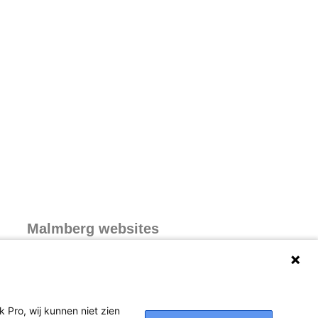
Malmberg websites
Malmberg.nl
Inloggen via Malmberg Startpagina
 Pro, wij kunnen niet zien